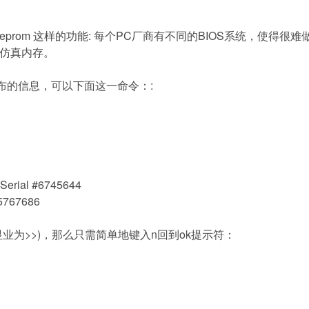
eprom
这样的功能
:
每个
PC
厂商有不同的
BIOS
系统，使得很难
仿真内存。
布的信息，可以下面这一命令：
:
 Serial #6745644
 5767686
显业为
>>)
，那么只需简单地键入
n
回到
ok
提示符：