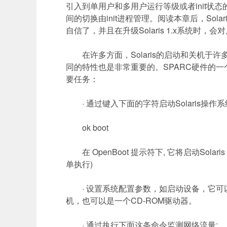
引入到单用户和多用户运行等级或者
init
状态
间的切换由
init
进程管理。阅读本章后，
Solari
自信了，并且在升级
Solaris 1.x
系统时，会对
在许多方面，
Solaris
的启动和关机于许
同的特性也是非常重要的。
SPARC
硬件的一
要任务：
·
通过键入下面的字符启动
Solaris
操作系
ok boot
在
OpenBoot
提示符下
,
它将启动
Solaris
单执行
)
·
设置系统配置参数，如启动设备，它可
机，也可以是一个
CD-ROM
驱动器。
·
通过执行下面这条命令监测网络流量
: