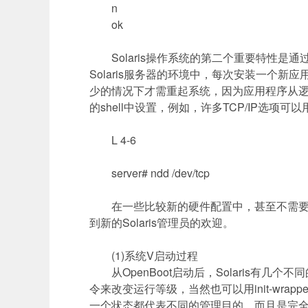
n
ok
Solaris
操作系统的第二个重要特性是通
Solaris
服务器的环境中，每次安装一个新应
少的情况下才需重起系统，因为应用程序从
的
shell
中设置，例如，许多
TCP/IP
选项可以
L 4-6
server# ndd /dev/tcp
在一些比较新的硬件配置中，甚至不需要重
到新的
Solaris
管理员的欢迎。
(1)
系统
V
启动过程
从
OpenBoot
启动后，
Solaris
有几个不同
令来改变运行等级，当然也可以用
init-wrappe
一个状态都代表不同的管理目的，而且是完