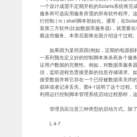
一个设计成需不定期开机的
Solaris
系统将完
服务和可选应用服务所需的所有软件程序。
行控制
( rc ) shell
脚本初始化。通常，在
Solar
装第三方软件
(
比如数据库服务器
)
，就需要在
载这些服务。本章后面将全面介绍这个过程
如果因为某些原因
(
例如，定期的电源损
一系列预先定义好的控制脚本来杀死各个服
证用户数据的完整性。例如，对数据库服务
信，监听进程负责接受新的信息存储请求。
接受数据并将它存在一个已经被数据库关闭
损坏或者记录丢失。图
4-1
说明了这个过程。
利用运行控制脚本管理系统启动过程那样，
管理员应注意三种类型的启动方式。除了
L 4-7