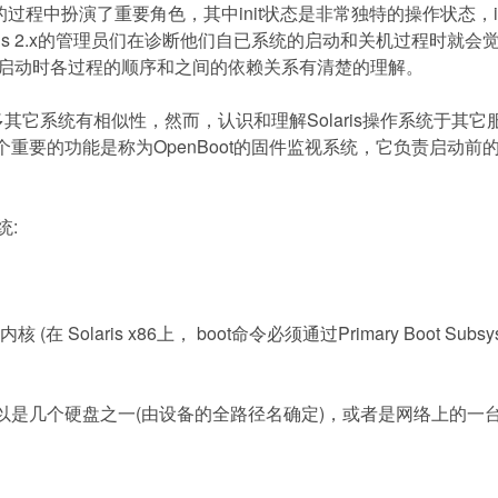
的过程中扮演了重要角色，其中
init
状态是非常独特的操作状态，
s 2.x
的管理员们在诊断他们自已系统的启动和关机过程时就会
启动时各过程的顺序和之间的依赖关系有清楚的理解。
多其它系统有相似性，然而，认识和理解
Solaris
操作系统于其它
个重要的功能是称为
OpenBoot
的固件监视系统，它负责启动前
统
:
内核
(
在
Solaris x86
上，
boot
命令必须通过
Primary Boot Subs
以是几个硬盘之一
(
由设备的全路径名确定
)
，或者是网络上的一