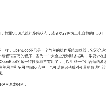
如，检测
SCSI
总线的终结状态，或者执行称为上电自检的
POST(P
不一样，
OpenBoot
不只是一个简单的操作系统加载器，它还允许
h
编程语言写的程序，当为一个大企业定制服务器时，常要求在
OpenBoot
的这一特性就非常有用了，可以生成一个用合适的象
在单用户和多用户
init
状态中，也可以在启动后对变量的值进行设
现。
RAM
改成
64M
：