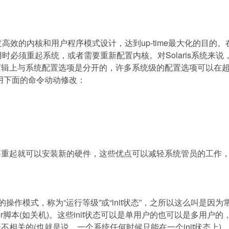
过高效的内核和用户程序模式设计，达到
up-time
最大化的目的。
用时必须重起系统，或者需要重新配置内核。对
Solaris
系统来说
逻辑上与系统配置选项是分开的，许多系统级的配置选项可以在
用下面的命令动动修改：
起就可以安装新的硬件，这些优点可以减轻系统管员的工作
的操作模式，称为
“
运行等级
”
或
“init
状态
”
，之所以这么叫是因为
r
脚本
(
如关机
)
。这些
init
状态可以是单用户的也可以是多用户的
全不相关的
(
也就是说，一个系统任何时候只能在一个
init
状态上
)