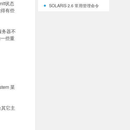
init
状态
SOLARIS 2.6 常用管理命令
觉得有些
服务器不
的一些重
ystem
菜
台其它主