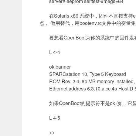
server# eeprom selftest-#megs=64
在
Solaris x86
系统中，固件不直接支持
e
点， 做用替代，用
bootenv.rc
文件中的变量集
要想看
OpenBoot
为你的系统中的固件发
L 4-4
ok banner
SPARCstation 10, Type 5 Keyboard
ROM Rev. 2.4, 64 MB memory installed,
Ethernet address 6:3:10:a:cc:4a HostID
如果
OpenBoot
的提示符不是
ok (
如，它
L 4-5
>>