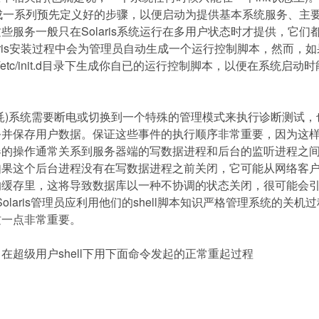
成一系列预先定义好的步骤，以便启动为提供基本系统服务、主
这些服务一般只在
Solaris
系统运行在多用户状态时才提供，它们
is
安装过程中会为管理员自动生成一个运行控制脚本，然而，如
/etc/init.d
目录下生成你自已的运行控制脚本，以便在系统启动时
。
耗
)
系统需要断电或切换到一个特殊的管理模式来执行诊断测试，
务并保存用户数据。保证这些事件的执行顺序非常重要，因为这
器的操作通常关系到服务器端的写数据进程和后台的监听进程之
如果这个后台进程没有在写数据进程之前关闭，它可能从网络客
的缓存里，这将导致数据库以一种不协调的状态关闭，很可能会
Solaris
管理员应利用他们的
shell
脚本知识严格管理系统的关机过
这一点非常重要。
在超级用户
shell
下用下面命令发起的正常重起过程