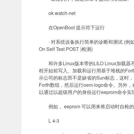
ok watch-net
在
OpenBoot
提示符下运行
·
对系统设备执行简单的诊断和测试
(
例
On Self Test POST )
检测
)
和许多
Linux
版本带的
LILO Linux
加载器
程开始前写入、加载和运行用基于堆栈的
Fort
示公司的标志而不是缺省的
Sun
标志，这时，
Forth
数组，然后运行
oem-logo
命令。另外，
以通过以超级用户的身份运行
eeprom
命令实
例如，
eeprom
可以用来将启动时自检的
L 4-3