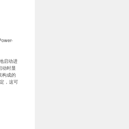
ower-
地启动进
启动时显
素构成的
定，这可