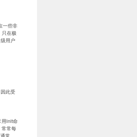
在一些非
，只在极
超级用户
，因此受
常用
init
命
，常常每
。通常，